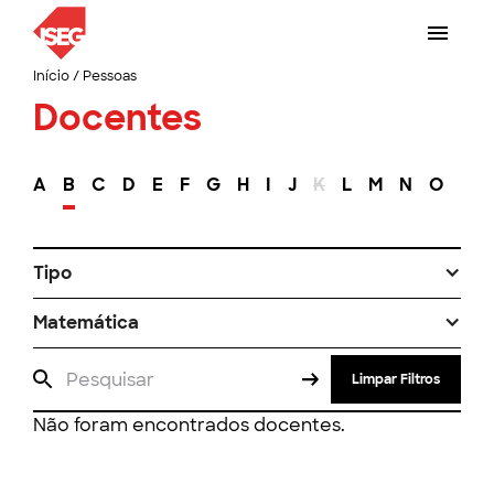
Início
/
Pessoas
Docentes
A
B
C
D
E
F
G
H
I
J
K
L
M
N
O
P
Tipo
Matemática
Limpar Filtros
Não foram encontrados docentes.