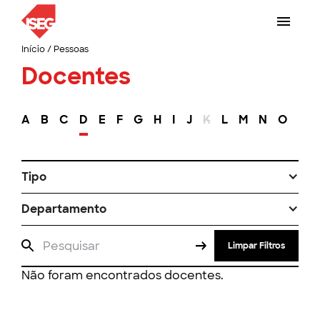
Início
/
Pessoas
Docentes
A
B
C
D
E
F
G
H
I
J
K
L
M
N
O
P
Tipo
Departamento
Limpar Filtros
Não foram encontrados docentes.