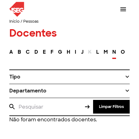
Início
/
Pessoas
Docentes
A
B
C
D
E
F
G
H
I
J
K
L
M
N
O
P
Tipo
Departamento
Limpar Filtros
Não foram encontrados docentes.