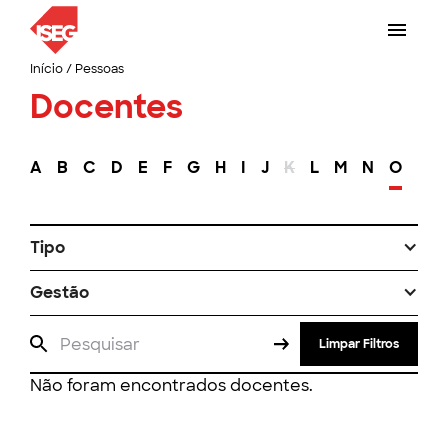
Início
/
Pessoas
Docentes
A
B
C
D
E
F
G
H
I
J
K
L
M
N
O
P
Tipo
Gestão
Limpar Filtros
Não foram encontrados docentes.