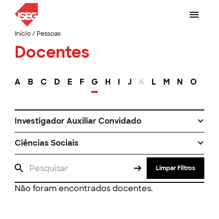
Início
/
Pessoas
Docentes
A
B
C
D
E
F
G
H
I
J
K
L
M
N
O
P
Investigador Auxiliar Convidado
Ciências Sociais
Limpar Filtros
Não foram encontrados docentes.