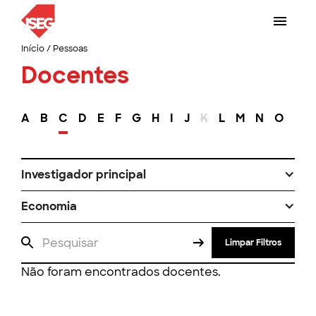
Início
/
Pessoas
Docentes
A
B
C
D
E
F
G
H
I
J
K
L
M
N
O
P
Investigador principal
Economia
Limpar Filtros
Não foram encontrados docentes.