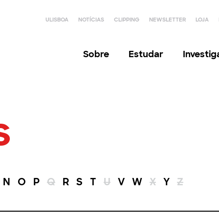
ULISBOA
NOTÍCIAS
CLIPPING
NEWSLETTER
LOJA
Sobre
Estudar
Investi
s
N
O
P
Q
R
S
T
U
V
W
X
Y
Z