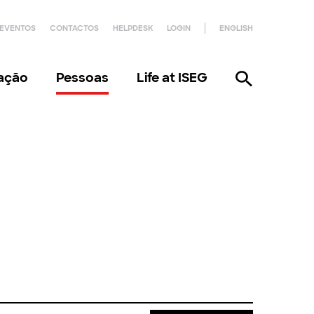
EVENTOS
CONTACTOS
HELPDESK
LOGIN
ENGLISH
gação
Pessoas
Life at ISEG