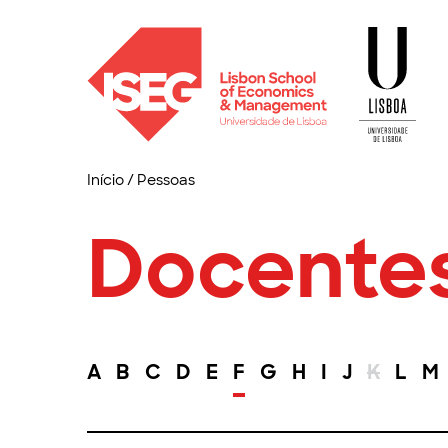
Início
/
Pessoas
Docente
A
B
C
D
E
F
G
H
I
J
K
L
M