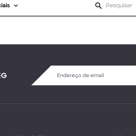
iais
EG