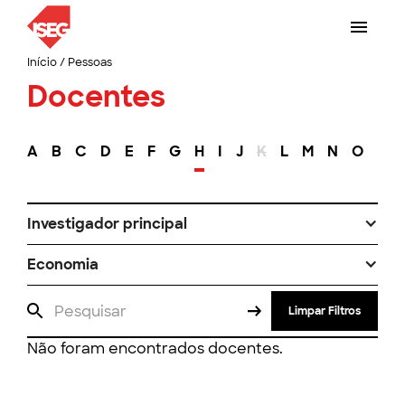
Início
/
Pessoas
Docentes
A
B
C
D
E
F
G
H
I
J
K
L
M
N
O
P
Investigador principal
Economia
Limpar Filtros
Não foram encontrados docentes.