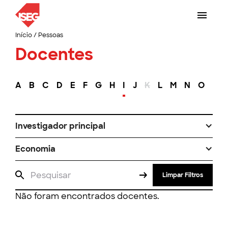
Início
/
Pessoas
Docentes
A
B
C
D
E
F
G
H
I
J
K
L
M
N
O
P
Investigador principal
Economia
Limpar Filtros
Não foram encontrados docentes.