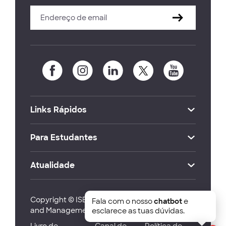
Links Rápidos
Para Estudantes
Atualidade
Copyright © ISEG Lisbon School of Economics
Fala com o nosso
chatbot
e
and Management 2026
esclarece as tuas dúvidas.