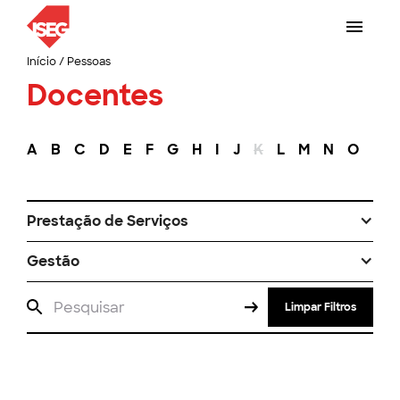
Início
/
Pessoas
Docentes
A
B
C
D
E
F
G
H
I
J
K
L
M
N
O
P
Prestação de Serviços
Gestão
Limpar Filtros