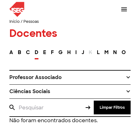
Início
/
Pessoas
Docentes
A
B
C
D
E
F
G
H
I
J
K
L
M
N
O
P
Professor Associado
Ciências Sociais
Limpar Filtros
Não foram encontrados docentes.