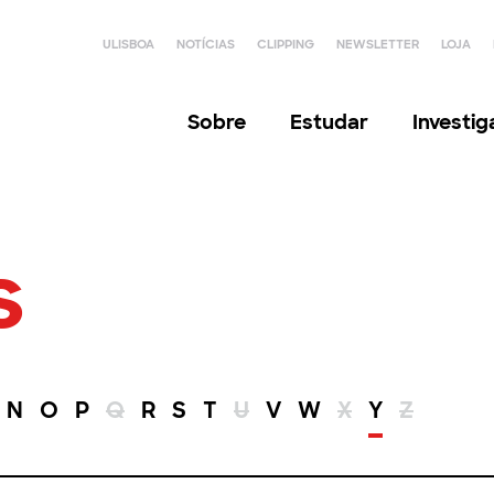
ULISBOA
NOTÍCIAS
CLIPPING
NEWSLETTER
LOJA
Sobre
Estudar
Investi
s
N
O
P
Q
R
S
T
U
V
W
X
Y
Z