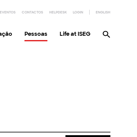
EVENTOS
CONTACTOS
HELPDESK
LOGIN
ENGLISH
gação
Pessoas
Life at ISEG