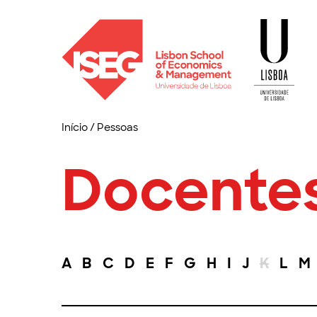
Início
/
Pessoas
Docente
A
B
C
D
E
F
G
H
I
J
K
L
M