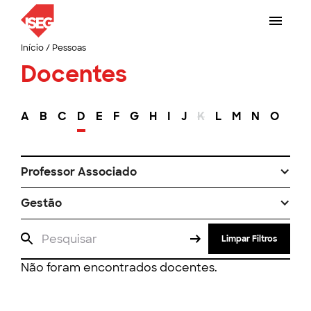
Início
/
Pessoas
Docentes
A
B
C
D
E
F
G
H
I
J
K
L
M
N
O
P
Professor Associado
Gestão
Limpar Filtros
Não foram encontrados docentes.