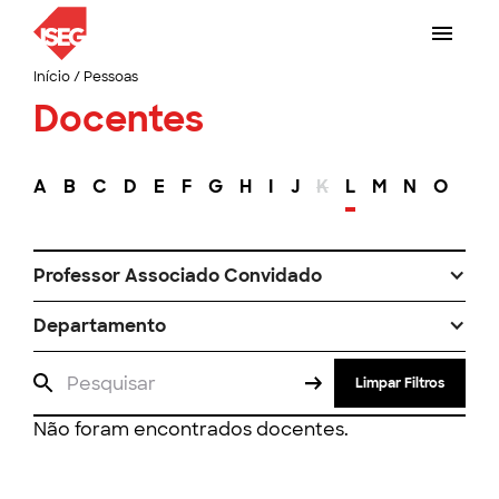
Início
/
Pessoas
Docentes
A
B
C
D
E
F
G
H
I
J
K
L
M
N
O
P
Professor Associado Convidado
Departamento
Limpar Filtros
Não foram encontrados docentes.