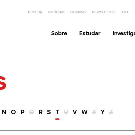
ULISBOA
NOTÍCIAS
CLIPPING
NEWSLETTER
LOJA
Sobre
Estudar
Investi
s
N
O
P
Q
R
S
T
U
V
W
X
Y
Z