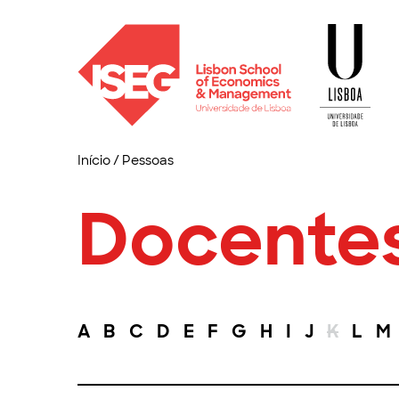
Início
/
Pessoas
Docente
A
B
C
D
E
F
G
H
I
J
K
L
M