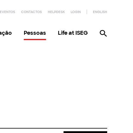
EVENTOS
CONTACTOS
HELPDESK
LOGIN
ENGLISH
gação
Pessoas
Life at ISEG