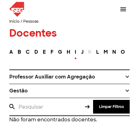
Início
/
Pessoas
Docentes
A
B
C
D
E
F
G
H
I
J
K
L
M
N
O
P
Professor Auxiliar com Agregação
Gestão
Limpar Filtros
Não foram encontrados docentes.