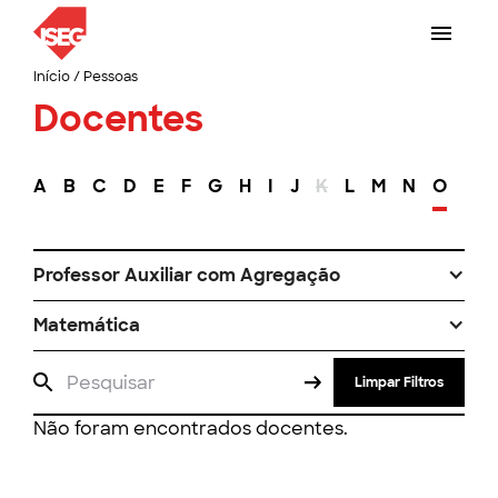
Início
/
Pessoas
Docentes
A
B
C
D
E
F
G
H
I
J
K
L
M
N
O
P
Professor Auxiliar com Agregação
Matemática
Limpar Filtros
Não foram encontrados docentes.