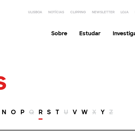
ULISBOA
NOTÍCIAS
CLIPPING
NEWSLETTER
LOJA
Sobre
Estudar
Investi
s
N
O
P
Q
R
S
T
U
V
W
X
Y
Z