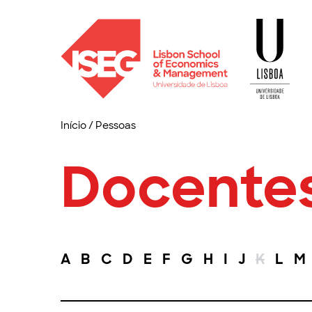
Início
/
Pessoas
Docente
A
B
C
D
E
F
G
H
I
J
K
L
M