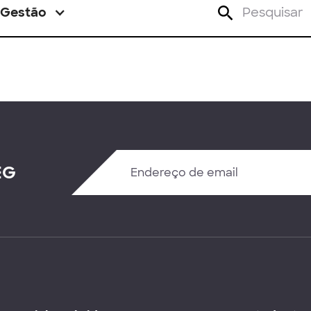
Gestão
EG