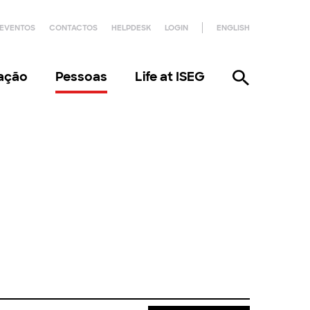
EVENTOS
CONTACTOS
HELPDESK
LOGIN
ENGLISH
gação
Pessoas
Life at ISEG