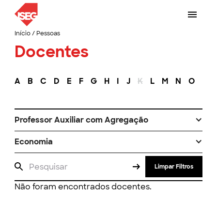
Início
/
Pessoas
Docentes
A
B
C
D
E
F
G
H
I
J
K
L
M
N
O
P
Professor Auxiliar com Agregação
Economia
Limpar Filtros
Não foram encontrados docentes.