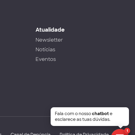
s
Atualidade
Newsletter
Notícias
Eventos
Fala com o nosso
chatbot
e
esclarece as tuas dúvidas.
1
s
Canal de Denúncia
Política de Privacidade