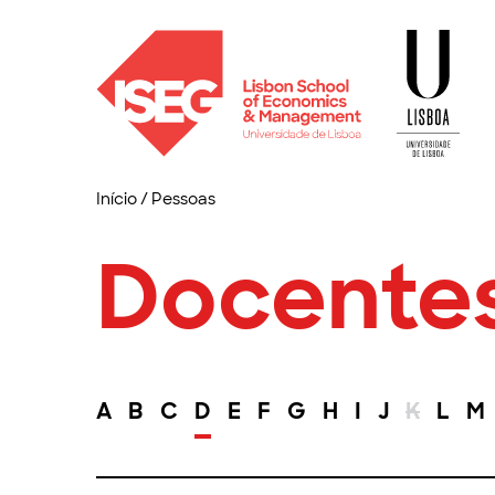
Início
/
Pessoas
Docente
A
B
C
D
E
F
G
H
I
J
K
L
M