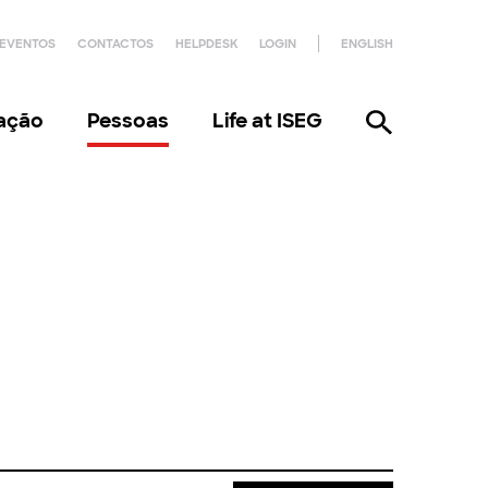
EVENTOS
CONTACTOS
HELPDESK
LOGIN
ENGLISH
gação
Pessoas
Life at ISEG