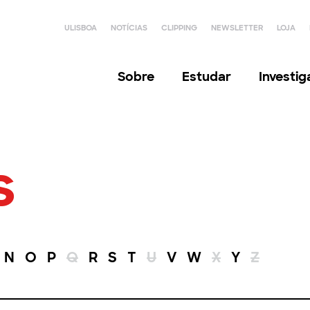
ULISBOA
NOTÍCIAS
CLIPPING
NEWSLETTER
LOJA
Sobre
Estudar
Investi
s
N
O
P
Q
R
S
T
U
V
W
X
Y
Z