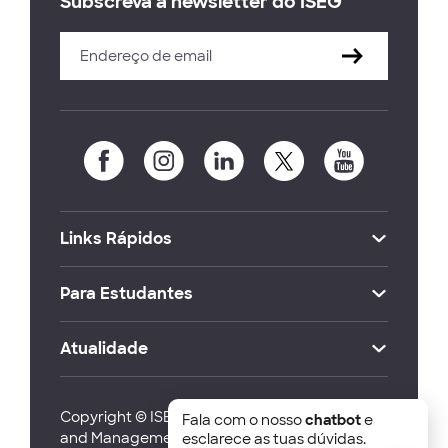
Subscreva a newsletter do ISEG
Links Rápidos
Para Estudantes
Atualidade
Copyright © ISEG Lisbon School of Economics
Fala com o nosso
chatbot
e
and Management 2026
esclarece as tuas dúvidas.