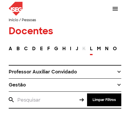
Início
/
Pessoas
Docentes
A
B
C
D
E
F
G
H
I
J
K
L
M
N
O
P
Professor Auxiliar Convidado
Gestão
Limpar Filtros