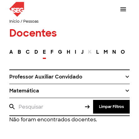
Início
/
Pessoas
Docentes
A
B
C
D
E
F
G
H
I
J
K
L
M
N
O
P
Professor Auxiliar Convidado
Matemática
Limpar Filtros
Não foram encontrados docentes.