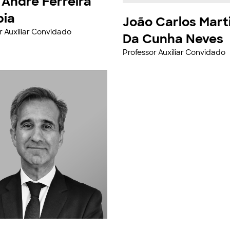
 André Ferreira
bia
João Carlos Mart
r Auxiliar Convidado
Da Cunha Neves
Professor Auxiliar Convidado