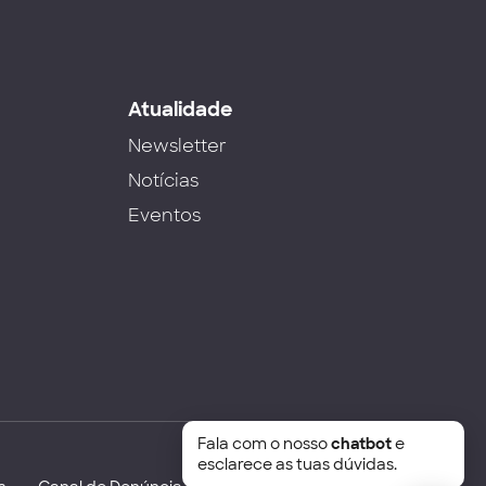
s
Atualidade
Newsletter
Notícias
Eventos
Fala com o nosso
chatbot
e
esclarece as tuas dúvidas.