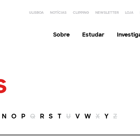
ULISBOA
NOTÍCIAS
CLIPPING
NEWSLETTER
LOJA
Sobre
Estudar
Investi
s
N
O
P
Q
R
S
T
U
V
W
X
Y
Z