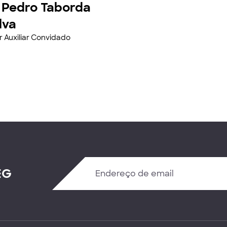
 Pedro Taborda
lva
r Auxiliar Convidado
EG