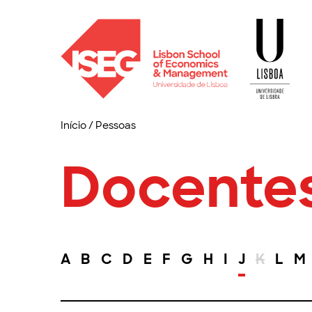
Início
/
Pessoas
Docente
A
B
C
D
E
F
G
H
I
J
K
L
M