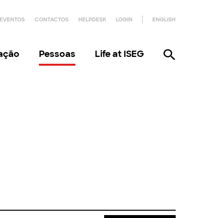
EVENTOS
CONTACTOS
HELPDESK
LOGIN
ENGLISH
gação
Pessoas
Life at ISEG