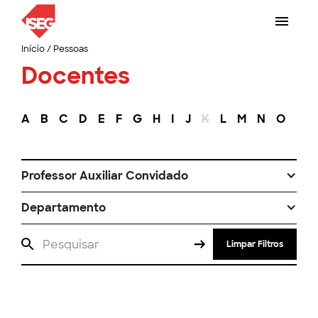
Início
/
Pessoas
Docentes
A
B
C
D
E
F
G
H
I
J
K
L
M
N
O
P
Professor Auxiliar Convidado
Departamento
Limpar Filtros