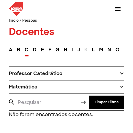
Início
/
Pessoas
Docentes
A
B
C
D
E
F
G
H
I
J
K
L
M
N
O
P
Professor Catedrático
Matemática
Limpar Filtros
Não foram encontrados docentes.