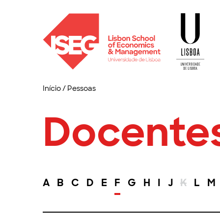
Início
/
Pessoas
Docente
A
B
C
D
E
F
G
H
I
J
K
L
M