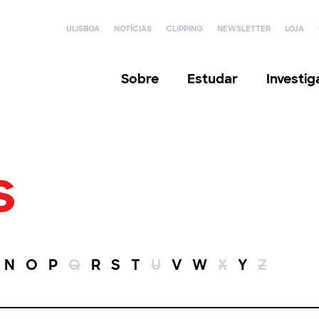
ULISBOA
NOTÍCIAS
CLIPPING
NEWSLETTER
LOJA
Sobre
Estudar
Investi
s
N
O
P
Q
R
S
T
U
V
W
X
Y
Z