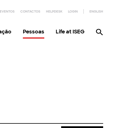
EVENTOS
CONTACTOS
HELPDESK
LOGIN
ENGLISH
gação
Pessoas
Life at ISEG