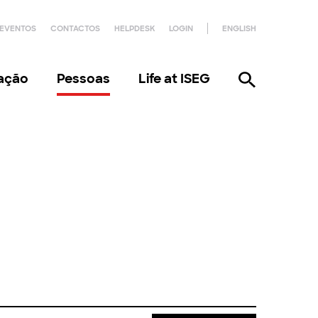
EVENTOS
CONTACTOS
HELPDESK
LOGIN
ENGLISH
gação
Pessoas
Life at ISEG