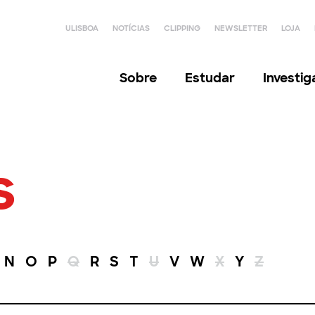
ULISBOA
NOTÍCIAS
CLIPPING
NEWSLETTER
LOJA
Sobre
Estudar
Investi
s
N
O
P
Q
R
S
T
U
V
W
X
Y
Z