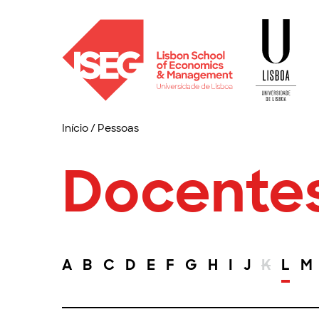
Início
/
Pessoas
Docente
A
B
C
D
E
F
G
H
I
J
K
L
M