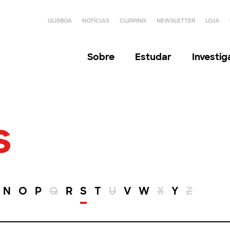
ULISBOA
NOTÍCIAS
CLIPPING
NEWSLETTER
LOJA
Sobre
Estudar
Investi
s
N
O
P
Q
R
S
T
U
V
W
X
Y
Z