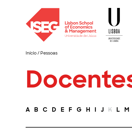
Início
/
Pessoas
Docente
A
B
C
D
E
F
G
H
I
J
K
L
M