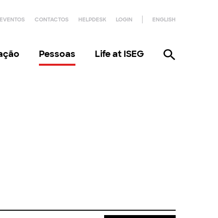
EVENTOS
CONTACTOS
HELPDESK
LOGIN
ENGLISH
gação
Pessoas
Life at ISEG