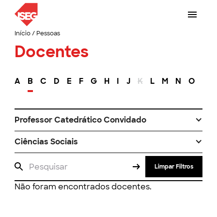
Início
/
Pessoas
Docentes
A
B
C
D
E
F
G
H
I
J
K
L
M
N
O
P
Professor Catedrático Convidado
Ciências Sociais
Limpar Filtros
Não foram encontrados docentes.