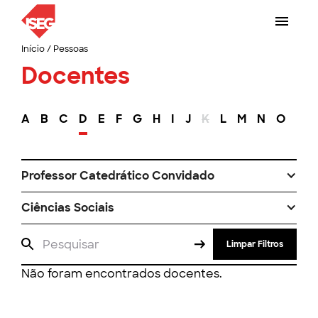
Início
/
Pessoas
Docentes
A
B
C
D
E
F
G
H
I
J
K
L
M
N
O
P
Professor Catedrático Convidado
Ciências Sociais
Limpar Filtros
Não foram encontrados docentes.