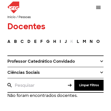
Início
/
Pessoas
Docentes
A
B
C
D
E
F
G
H
I
J
K
L
M
N
O
P
Professor Catedrático Convidado
Ciências Sociais
Limpar Filtros
Não foram encontrados docentes.