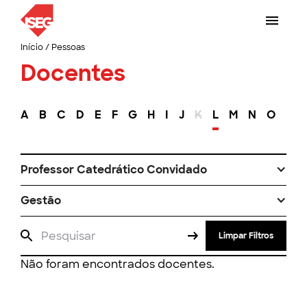
Início
/
Pessoas
Docentes
A
B
C
D
E
F
G
H
I
J
K
L
M
N
O
P
Professor Catedrático Convidado
Gestão
Limpar Filtros
Não foram encontrados docentes.