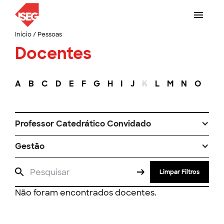
Início
/
Pessoas
Docentes
A
B
C
D
E
F
G
H
I
J
K
L
M
N
O
P
Professor Catedrático Convidado
Gestão
Limpar Filtros
Não foram encontrados docentes.