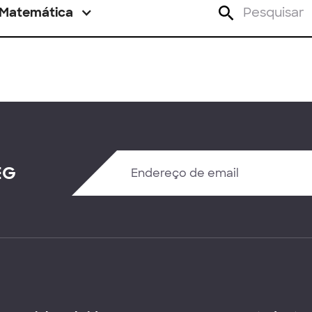
Matemática
EG