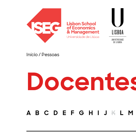
Início
/
Pessoas
Docente
A
B
C
D
E
F
G
H
I
J
K
L
M