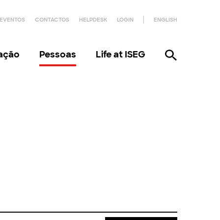
EVENTOS
CONTACTOS
HELPDESK
LOGIN
ENGLISH
gação
Pessoas
Life at ISEG