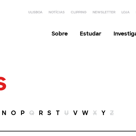
ULISBOA
NOTÍCIAS
CLIPPING
NEWSLETTER
LOJA
Sobre
Estudar
Investi
s
N
O
P
Q
R
S
T
U
V
W
X
Y
Z