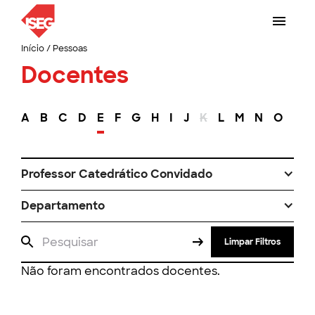
Início
/
Pessoas
Docentes
A
B
C
D
E
F
G
H
I
J
K
L
M
N
O
P
Professor Catedrático Convidado
Departamento
Limpar Filtros
Não foram encontrados docentes.