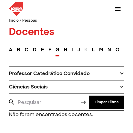
Início
/
Pessoas
Docentes
A
B
C
D
E
F
G
H
I
J
K
L
M
N
O
P
Professor Catedrático Convidado
Ciências Sociais
Limpar Filtros
Não foram encontrados docentes.