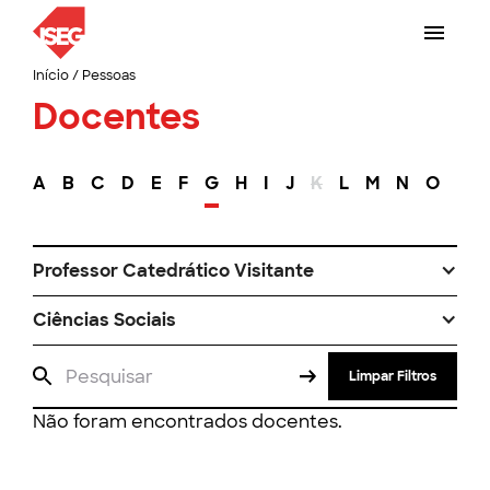
Início
/
Pessoas
Docentes
A
B
C
D
E
F
G
H
I
J
K
L
M
N
O
P
Professor Catedrático Visitante
Ciências Sociais
Limpar Filtros
Não foram encontrados docentes.