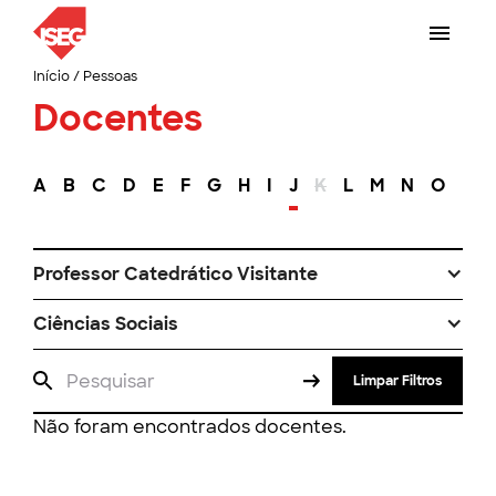
Início
/
Pessoas
Docentes
A
B
C
D
E
F
G
H
I
J
K
L
M
N
O
P
Professor Catedrático Visitante
Ciências Sociais
Limpar Filtros
Não foram encontrados docentes.