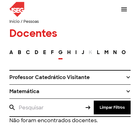
Início
/
Pessoas
Docentes
A
B
C
D
E
F
G
H
I
J
K
L
M
N
O
P
Professor Catedrático Visitante
Matemática
Limpar Filtros
Não foram encontrados docentes.