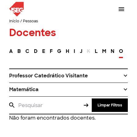
Início
/
Pessoas
Docentes
A
B
C
D
E
F
G
H
I
J
K
L
M
N
O
P
Professor Catedrático Visitante
Matemática
Limpar Filtros
Não foram encontrados docentes.