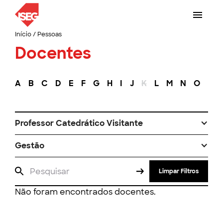
Início
/
Pessoas
Docentes
A
B
C
D
E
F
G
H
I
J
K
L
M
N
O
P
Professor Catedrático Visitante
Gestão
Limpar Filtros
Não foram encontrados docentes.