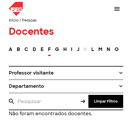
Início
/
Pessoas
Docentes
A
B
C
D
E
F
G
H
I
J
K
L
M
N
O
P
Professor visitante
Departamento
Limpar Filtros
Não foram encontrados docentes.