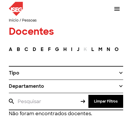
Início
/
Pessoas
Docentes
A
B
C
D
E
F
G
H
I
J
K
L
M
N
O
P
Tipo
Departamento
Limpar Filtros
Não foram encontrados docentes.