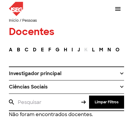
Início
/
Pessoas
Docentes
A
B
C
D
E
F
G
H
I
J
K
L
M
N
O
P
Investigador principal
Ciências Sociais
Limpar Filtros
Não foram encontrados docentes.