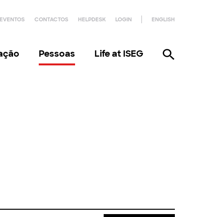
EVENTOS
CONTACTOS
HELPDESK
LOGIN
ENGLISH
gação
Pessoas
Life at ISEG