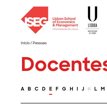
Início
/
Pessoas
Docente
A
B
C
D
E
F
G
H
I
J
K
L
M