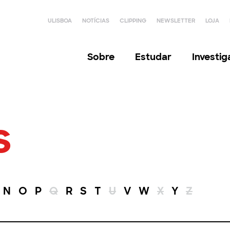
ULISBOA
NOTÍCIAS
CLIPPING
NEWSLETTER
LOJA
Sobre
Estudar
Investi
s
N
O
P
Q
R
S
T
U
V
W
X
Y
Z