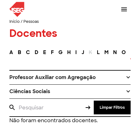
Início
/
Pessoas
Docentes
A
B
C
D
E
F
G
H
I
J
K
L
M
N
O
P
Professor Auxiliar com Agregação
Ciências Sociais
Limpar Filtros
Não foram encontrados docentes.