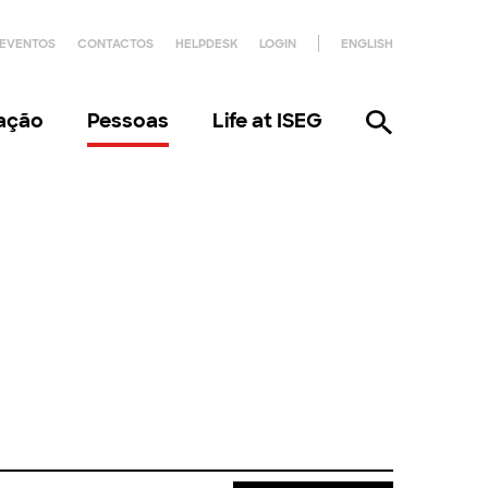
EVENTOS
CONTACTOS
HELPDESK
LOGIN
ENGLISH
gação
Pessoas
Life at ISEG