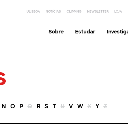
ULISBOA
NOTÍCIAS
CLIPPING
NEWSLETTER
LOJA
Sobre
Estudar
Investi
s
N
O
P
Q
R
S
T
U
V
W
X
Y
Z