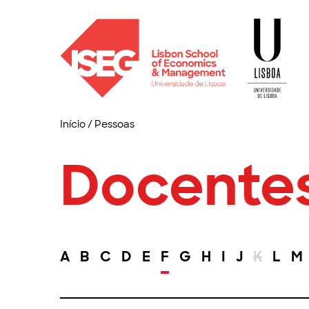
Início
/
Pessoas
Docente
A
B
C
D
E
F
G
H
I
J
K
L
M