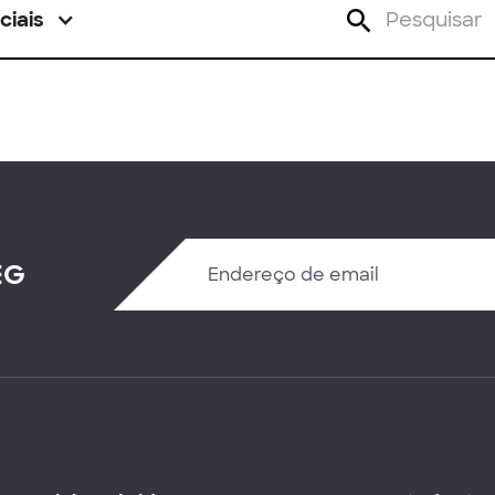
ciais
EG