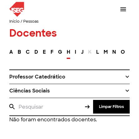
Início
/
Pessoas
Docentes
A
B
C
D
E
F
G
H
I
J
K
L
M
N
O
P
Professor Catedrático
Ciências Sociais
Limpar Filtros
Não foram encontrados docentes.