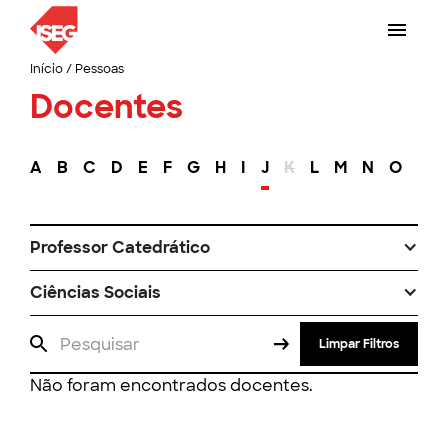
Início
/
Pessoas
Docentes
A
B
C
D
E
F
G
H
I
J
K
L
M
N
O
P
Professor Catedrático
Ciências Sociais
Limpar Filtros
Não foram encontrados docentes.