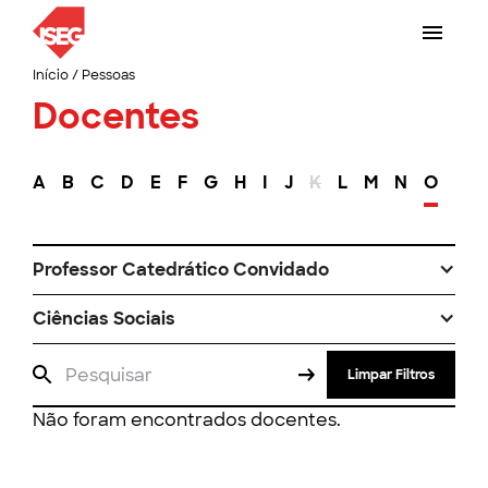
Início
/
Pessoas
Docentes
A
B
C
D
E
F
G
H
I
J
K
L
M
N
O
P
Professor Catedrático Convidado
Ciências Sociais
Limpar Filtros
Não foram encontrados docentes.